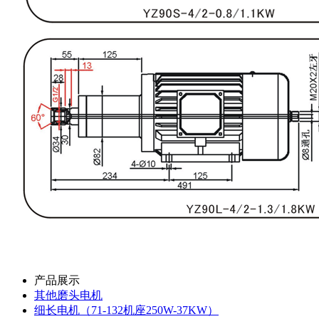
产品展示
其他磨头电机
细长电机（71-132机座250W-37KW）