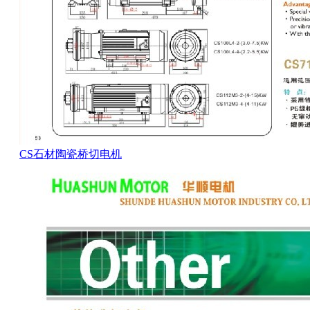
CS石材陶瓷桥切电机