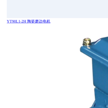
YT90L1-2H 陶瓷磨边电机